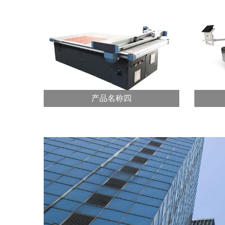
产品名称四
产品名称四
龙门切割机为龙门式结构，横向跨
龙门
度有3m、4m、5m、6m、8m等多
度有
种规格，均采用...?
种规