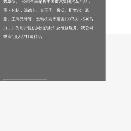
秀单位。 公司全面销售中国重汽集团汽车产品，
重卡包括：汕德卡、金王子、豪沃、斯太尔、豪
曼、王牌品牌等；发动机功率覆盖100马力～540马
力，并为用户提供周到的配件及维修服务。我公司
秉承“用人品打造精品...
查看更多